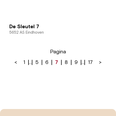
De Sleutel 7
5652 AS Eindhoven
Pagina
<
1
...
5
6
7
8
9
...
17
>