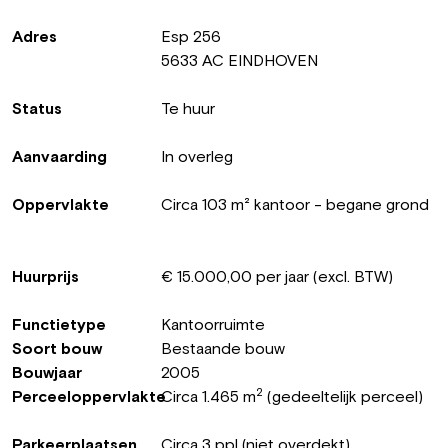
Adres
Esp 256
5633 AC EINDHOVEN
Status
Te huur
Aanvaarding
In overleg
Oppervlakte
Circa 103 m² kantoor - begane grond
Huurprijs
€ 15.000,00 per jaar (excl. BTW)
Functietype
Kantoorruimte
Soort bouw
Bestaande bouw
Bouwjaar
2005
2
Perceeloppervlakte
Circa 1.465 m
(gedeeltelijk perceel)
Parkeerplaatsen
Circa 3 ppl (niet overdekt)