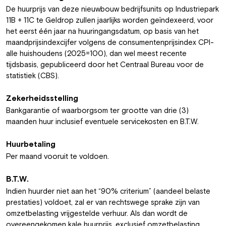
De huurprijs van deze nieuwbouw bedrijfsunits op Industriepark
11B + 11C te Geldrop zullen jaarlijks worden geïndexeerd, voor
het eerst één jaar na huuringangsdatum, op basis van het
maandprijsindexcijfer volgens de consumentenprijsindex CPI-
alle huishoudens (2025=100), dan wel meest recente
tijdsbasis, gepubliceerd door het Centraal Bureau voor de
statistiek (CBS).
Zekerheidsstelling
Bankgarantie of waarborgsom ter grootte van drie (3)
maanden huur inclusief eventuele servicekosten en B.T.W.
Huurbetaling
Per maand vooruit te voldoen.
B.T.W.
Indien huurder niet aan het “90% criterium” (aandeel belaste
prestaties) voldoet, zal er van rechtswege sprake zijn van
omzetbelasting vrijgestelde verhuur. Als dan wordt de
overeengekomen kale huurprijs, exclusief omzetbelasting,